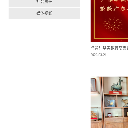
社会责任
媒体视线
点赞！华美教育慈善基
2022-03-21