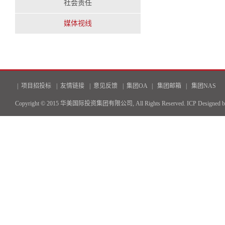
社会责任
媒体视线
|
项目招投标
|
友情链接
|
意见反馈
|
集团OA
|
集团邮箱
|
集团NAS
Copyright © 2015 华美国际投资集团有限公司, All Rights Reserved.
ICP
Designed 