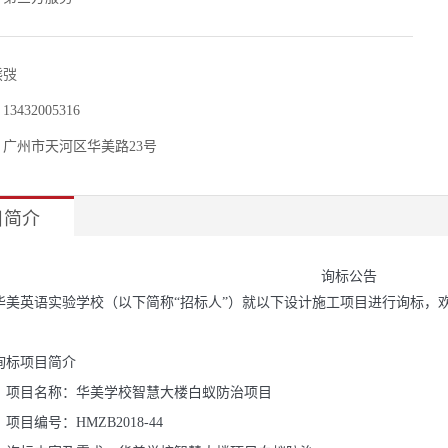
熊弢
432005316
广州市天河区华美路23号
目简介
询标公告
华美英语实验学校（以下简称“招标人”）就以下设计施工项目进行
询
标，
询
标项目简介
）项目名称：华美学校
智慧大楼
白蚁防治项目
项目编号：HMZB2018-44