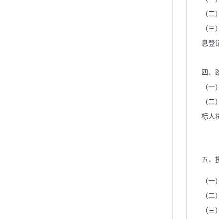
（二
（三
息登
四、
（一
（二
标人将
五、
（一）
（二）
（三