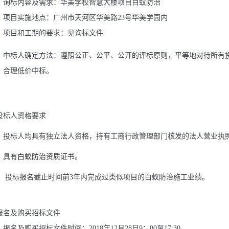
）
询
标内容及需求：华美学校
智慧大楼
项目白蚁防治
）项目实施地点：广州市天河区华美路23号华美学园内
）项目和工期的要求：见
询
标文件
）中标人确定方法：遵照公正、公平、公开的评标原则，
平等地对待所有
，合理低价中标。
投标人资格要求
）投标人均具有独立法人资格，持有工商行政管理部门核发的法人营业执
）具有
白蚁防治资质证书
。
） 投标报名截止时间前3年内完成过类似项目的白蚁防治施工业绩。
报名及购买招标文件
报名及购买招标文件时间：2018年12月28日9：00至17:30。