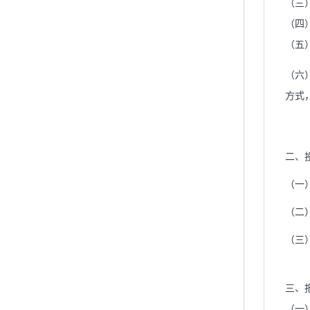
（三
（四
（五
（六
方式
二、
（一
（二
（三
三、
（一）