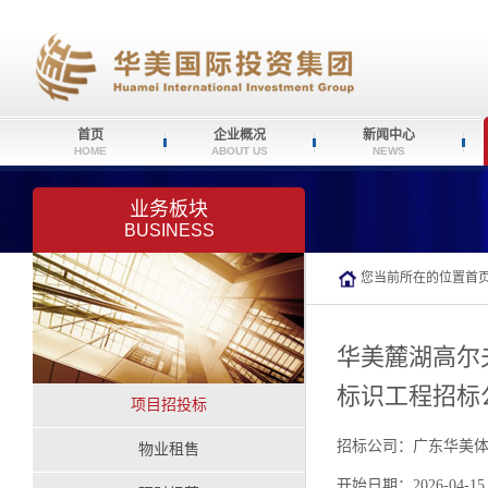
首页
企业概况
新闻中心
HOME
ABOUT US
NEWS
业务板块
BUSINESS
您当前所在的位置
首
华美麓湖高尔
标识工程招标
项目招投标
招标公司：广东华美
物业租售
开始日期：2026-04-15