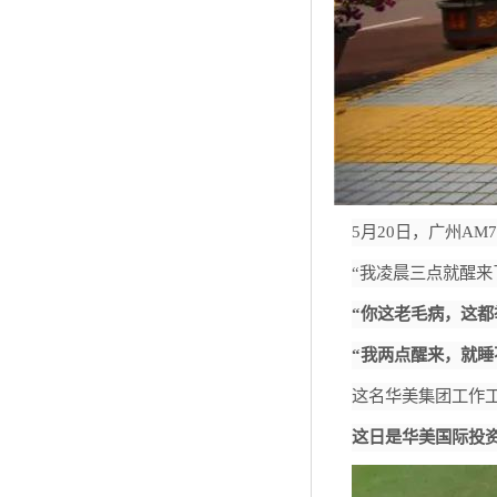
5
月
20
日，广州
AM7:
“我凌晨三点就醒来
“你这老毛病，这
“我两点醒来，就睡
这名华美集团工作
这日是华美国际投