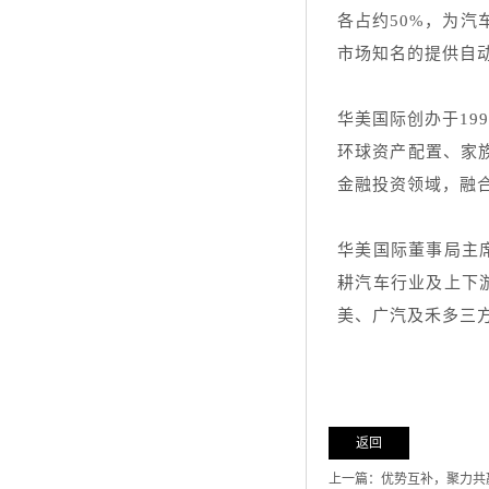
各占约50%，为
市场知名的提供自
华美国际创办于19
环球资产配置、家
金融投资领域，融
华美国际董事局主
耕汽车行业及上下
美、广汽及禾多三方
返回
上一篇：优势互补，聚力共