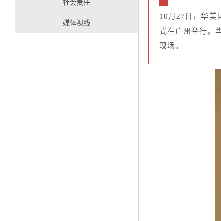
社会责任
10月27日，华
媒体视线
式在广州举行。
现场。